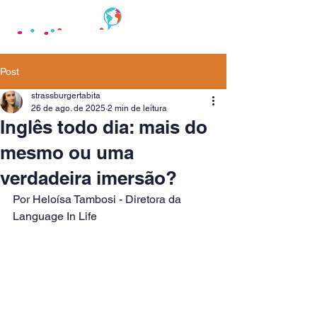
Post
strassburgertabita
26 de ago. de 2025
2 min de leitura
Inglês todo dia: mais do
mesmo ou uma
verdadeira imersão?
Por Heloísa Tambosi - Diretora da 
Language In Life